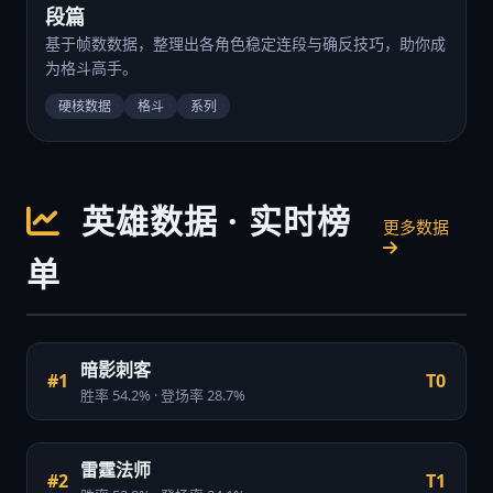
段篇
基于帧数数据，整理出各角色稳定连段与确反技巧，助你成
为格斗高手。
硬核数据
格斗
系列
英雄数据 · 实时榜
更多数据
单
暗影刺客
#1
T0
胜率 54.2% · 登场率 28.7%
雷霆法师
#2
T1