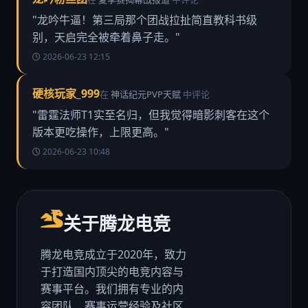
"龙吟牛逼！第三局那个团战拉扯简直教科书级
别，天启完全被牵着鼻子走。"
2026-06-23 12:15
硬核玩家_999
在
神话纪元PVP天赋
中评论
"雷霆法师T1实至名归，但我觉得暗影刺客在这个
版本更吃操作，上限更高。"
2026-06-23 10:48
关于腾龙电竞
腾龙电竞成立于2020年，致力
于打造国内顶尖的电竞内容与
赛事平台。我们拥有专业的内
容团队、赛事运营经验及社区