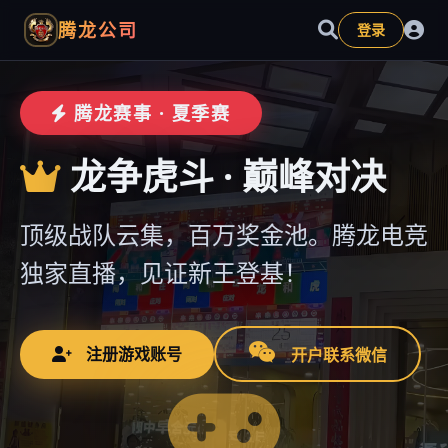
腾龙公司
登录
腾龙赛事 · 夏季赛
龙争虎斗 · 巅峰对决
顶级战队云集，百万奖金池。腾龙电竞
独家直播，见证新王登基！
注册游戏账号
开户联系微信